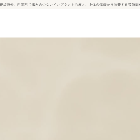
ら徒歩19分。西葛西で痛みの少ないインプラント治療と、身体の健康から改善する顎顔