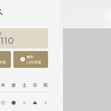
ス
せ
110
無料
相談
LINE相談
木
金
土
日
祝
◎
●
×
▲
×