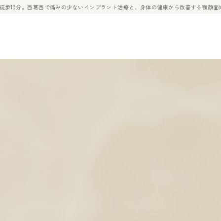
ら徒歩19分。西葛西で痛みの少ないインプラント治療と、身体の健康から改善する顎顔