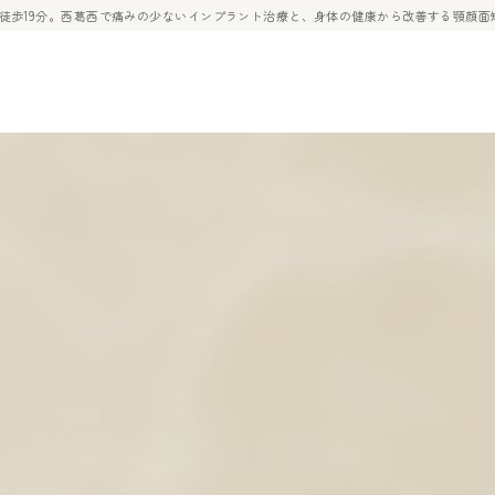
ら徒歩19分。西葛西で痛みの少ないインプラント治療と、身体の健康から改善する顎顔