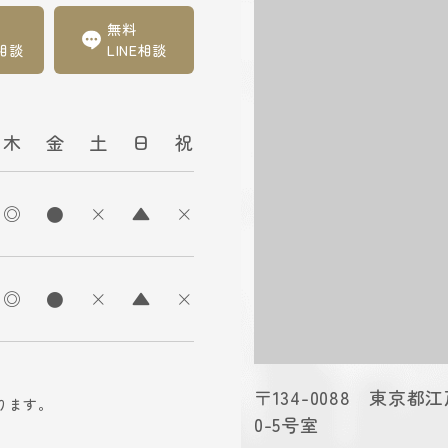
無料
相談
LINE相談
木
金
土
日
祝
◎
●
×
▲
×
◎
●
×
▲
×
〒134-0088 東京
おります。
0-5号室