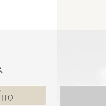
ス
せ
110